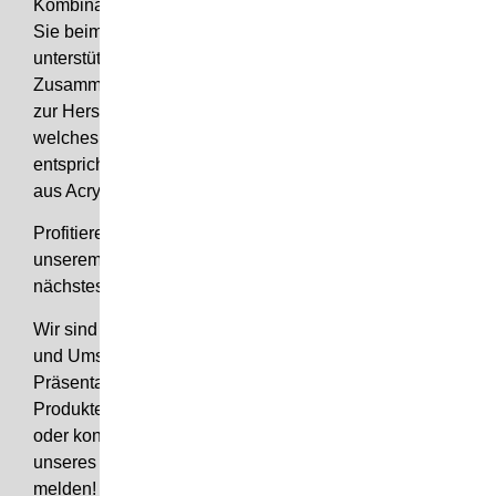
Kombination. Wir von SEITEL geben unser Bestes, um
Sie beim perfekten Auftritt am Point of Sale zu
unterstützen und Ihre Verkaufserfolge zu steigern.
Zusammen mit Ihnen finden wir das passende Material
zur Herstellung eines individuellen
Verkaufsdisplay
,
welches den Anforderungen ihres Produktes
entspricht. Wir produzieren unter anderem Displays
aus Acryl. Holz, Aluminium und Kunststoff.
Profitieren Sie von unserer 40-jährigen Erfahrung und
unserem Know-how und entwickeln Sie ihr
nächstes
Verkaufsdisplay mit SEITEL!
Wir sind Ihr kompetenter Partner in der Entwicklung
und Umsetzung von individuellen Verkaufs- und
Präsentationsdisplays. Sie haben Fragen zu unseren
Produkten und Leistungen? Dann rufen Sie uns an
oder kontaktieren Sie uns per Email – ein Mitarbeiter
unseres Teams wird sich dann umgehend bei Ihnen
melden!