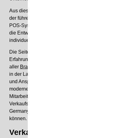
Aus diesem Grund ist die Seitel Display GmbH einer
der führenden Hersteller für Verkaufsdisplays und
POS-Systeme. Wir bieten Ihnen von der Beratung über
die Entwicklung bis hin zur Produktion ihres
individuellen
Verkaufsdisplay
die komplette Leistung.
Die Seitel Display GmbH verfügt über eine jahrelange
Erfahrung und kennt die Anforderungen
aller
Branchen
. Durch diese große Erfahrung sind wir
in der Lage das
Verkaufsdisplay
nach den Wünschen
und Ansprüchen des Kunden zu gestalten. Ein top
moderner Maschinenpark sowie sehr gut ausgebildete
Mitarbeiter ermöglichen es uns, dass wir
Verkaufsdisplays in hohen Stückzahlen – Made in
Germany – produzieren und logistisch abwickeln
können.
Verkaufsdisplays für jede