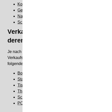
Kosmetikdisplay
Getränkedisplay
Nahrungsmitteldisplay
Schaufensterdisplay
Verkaufsdisplays – Typen und
deren Einsatzgebiet
Je nach Einsatzgebiet und Funktion des
Verkaufsdisplays wird unter anderem zwischen
folgenden Arten unterschieden:
Bodendisplay
Standdisplay
Tischdisplay
Thekendisplay
Schaufensterdisplay
POS-System