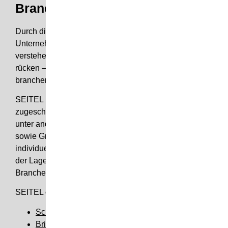
Branche
Durch die jahrelange Zusammenarbeit mit
Unternehmen aus den unterschiedlichsten Branchen,
verstehen wir es, Ihre Produkte ins rechte Licht zu
rücken – stets unter Berücksichtigung der
branchenspezifischen Besonderheiten.
SEITEL produziert individuelle und auf den Kunden
zugeschnittene Verkaufsdisplays. Dabei zeichnet uns
unter anderem die Flexibilität bei der Materialwahl
sowie Größe und Form des
Verkaufsdisplays
aus. Als
individueller Hersteller für Verkaufsdisplays sind wir in
der Lage, maßgeschneiderte Lösungen für jede
Branche zu entwickeln.
SEITEL entwirft, gestaltet und fertigt
Schmuckdisplay
Brillendisplay