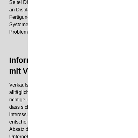
Seitel Display verwirklicht jede Anforderung, die Sie
an Displays stellen. Als professionelles
Fertigungswerk für hochwertige Displays und POS-
Systeme für Geschäftskunden kennen wir für jedes
Problem eine Lösung.
Informieren und präsentieren
mit Verkaufsdisplays
Verkaufsdisplays stellen eine wichtige Komponente im
alltäglichen Verkauf von Waren dar. Denn nur die
richtige und ansprechende Präsentation führt dazu,
dass sich potentielle Kunden für ein Produkt
interessieren und sich letztendlich für dieses
entscheidet. Das
Verkaufsdisplay
steigert aktiv den
Absatz der Ware und trägt zum Erfolg des
Unternehmens bei.