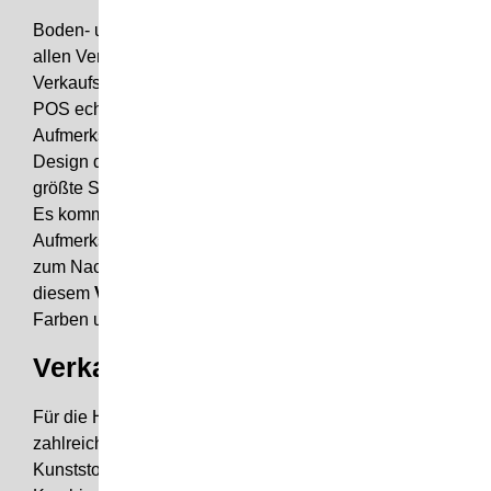
Boden- und Standdisplays sind heutzutage an fast
allen Verkaufsstellen vorzufinden. Die speziellen
Verkaufsdisplays sind durch die freie Platzierung am
POS echte Eyecatcher. Um diesem Moment der
Aufmerksamkeit in einen Kauf umzuwandeln, ist das
Design des
Verkaufsdisplay
ausschlaggebend. Die
größte Stärke des Tischdisplay liegt in der Flexibilität.
Es kommt immer dort zum Einsatz, wo die größte
Aufmerksamkeit herrscht. Damit dieser Vorteil nicht
zum Nachteil wird, kommt es bei
diesem
Verkaufsdisplay
besonders auf die Wahl der
Farben und Formen an.
Verkaufsdisplay – Materialwahl
Für die Herstellung des Verkaufsdisplays stehen Ihnen
zahlreiche Materialien zur Auswahl – ob Holz, MDF,
Kunststoff oder verschiedene Materialien in