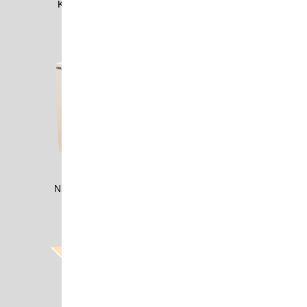
KALD0902
MONE0802
NEWW2303
POST0408