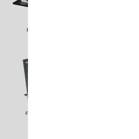
EISB1909
FOLI1201
FOND2013
HANS1801