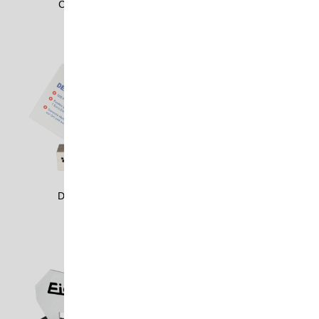
CODE2503
CONS2004
DMSD1902
ECET0503