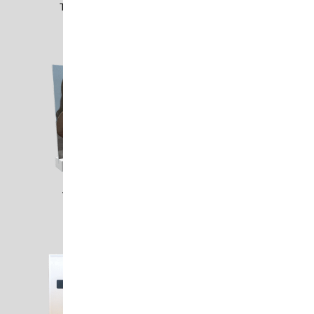
TRIN1501
URBA0204
VISI2101
WILH0001