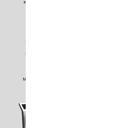
KNAU2001
LEON1502
MCMK0908
MPR0901