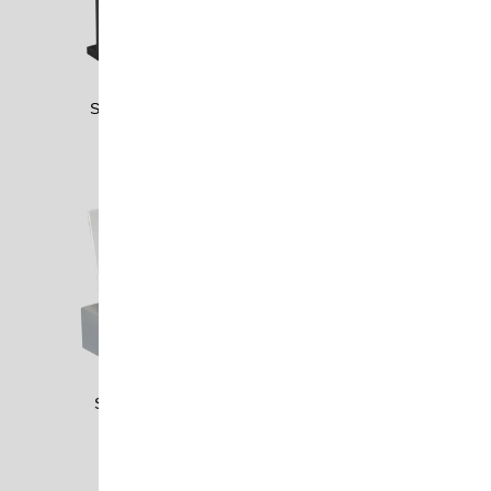
STEI1701A
STON1801
STRI0903
STRI0904