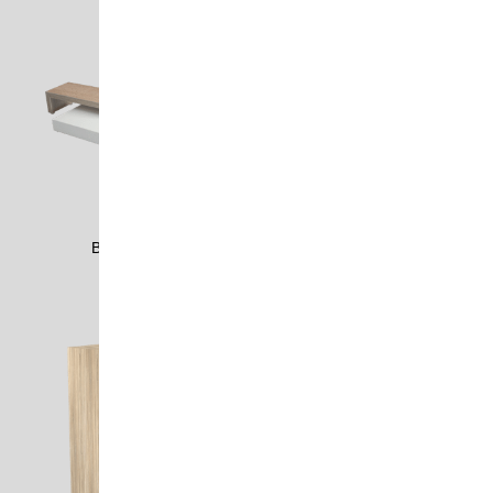
BERK1702
BERK2303