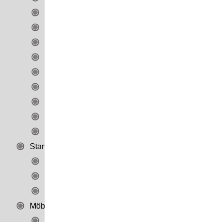
Kleinteile
Koffer
Logoaufsteller
Pulte
Regale / Bodendisplays
Thekendisplays
Vitrinen
Wagen / Karren / Schütten
Werbeaufsteller
Standard-Displays
Standard Getränke Display
Hygiene Station
Wagen / Karren
Möbel / Ladenbau
Büro