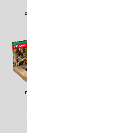
BADE1701
BANG2105
BAST2301
BAST2302