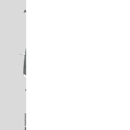
ADCO1701
ADMU0807
ADO0506
ADOB0601