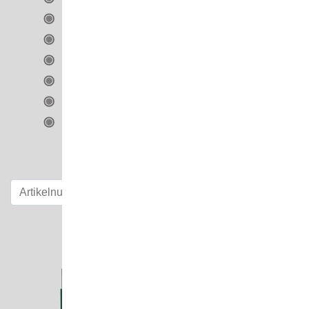
Ladenbau
Messebau
Praxis
Shop-Systeme
Wohnraum
Zulieferartikel