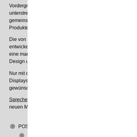
Vordergrund stellen, und so das Markenimage
unterstreichen. Seitel Display plant mit Ihnen
gemeinsam das perfekte Marken-Display für Ihre
Produkte.
Die von uns in Kooperation mit den Kunden
entwickelten Marken-Displays zeichnen sich durch
eine markentreue Gestaltung, ein modernes Display-
Design und durch hochwertige Materialien aus.
Nur mit optimal entwickelten und gefertigten Marken-
Displays präsentieren Sie Ihre Markenartikel wie
gewünscht am POS.
Sprechen Sie mit uns
über Ihre Vorstellungen zu Ihrem
neuen Marken-Display!
POS-Displays
Etuis / Verpackungen