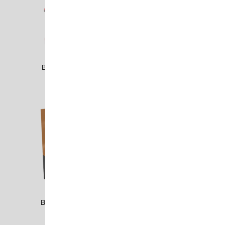
BAUE0504
BAUE2506
BBMW1103
BEBE0803