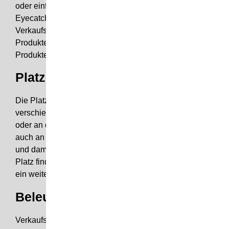
oder einfacher gestalteten Verkaufsräumen. Als
Eyecatcher, wie auch unsere weiteren Displays, sind
Verkaufsvitrinen geeignet um Kunden zu Ihren
Produkten zu lenken, und um damit den Verkauf Ihrer
Produkte zu fördern.
Platzierung von Verkaufsvitrinen
Die Platzierung von
Verkaufsvitrinen
am POS ist auf
verschiedene Arten möglich. Neben freistehenden,
oder an der Wand platzierten, können Verkaufsvitrinen
auch an örtliche Gegebenheiten angepasst werden,
und damit auch in Ecken oder anderen Raumnischen
Platz finden. Diese Flexibilität von Verkaufsvitrinen ist
ein weiterer Vorteil am POS.
Beleuchtete Verkaufsvitrinen
Verkaufsvitrinen können durch den geschickten