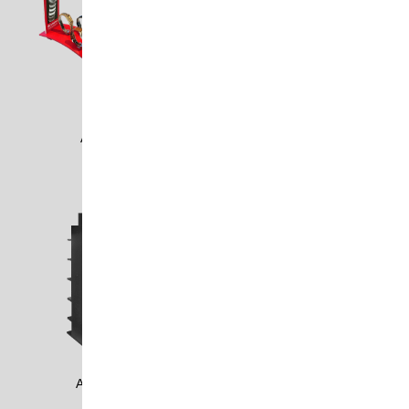
AHA0110
AHK0905
AKTR2005
ALDE1102