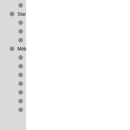
Werbeaufsteller
Standard-Displays
Standard Getränke Display
Hygiene Station
Wagen / Karren
Möbel / Ladenbau
Büro
Ladenbau
Messebau
Praxis
Shop-Systeme
Wohnraum
Zulieferartikel