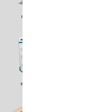
BELL1802
BEMB2003
BENK1901
BERG0801