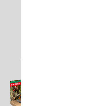
BADE1701
BANG2105