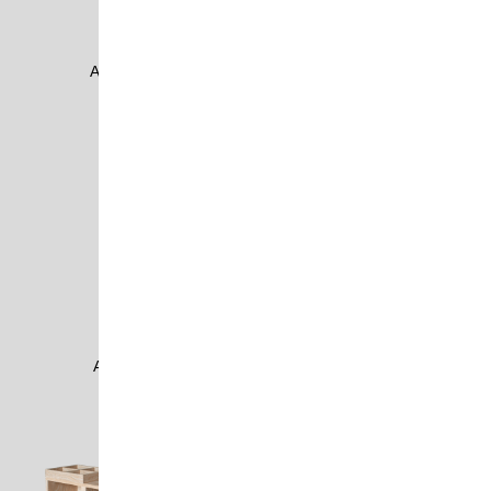
AUME0403
AUME0404
AXEL1102
AZUL1202