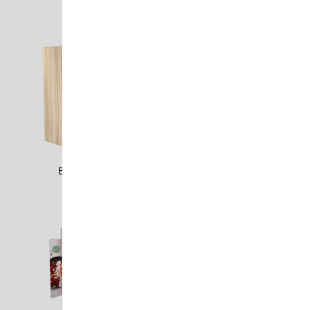
BEST1701
BETT2105