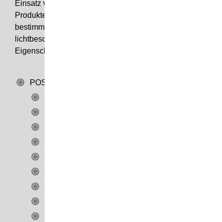
Einsatz von
Beleuchtung
die in ihnen befindlichen
Produkte betonen. Es ist so auch möglich, nur
bestimmte Bereiche eines Produkts erhellt, also
lichtbeschienen zu zeigen, und damit bestimmte
Eigenschaften von Produkten herauszustellen.
POS-Displays
Etuis / Verpackungen
Kleinteile
Koffer
Logoaufsteller
Pulte
Regale / Bodendisplays
Thekendisplays
Vitrinen
Wagen / Karren / Schütten